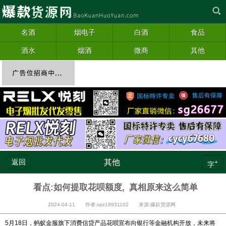
名酒
烟电子
白酒
食品
酒水
烟酒
微商
其他
返回
其他
+
字
看点:如何提取花呗额度, 真相原来这么简单
2024-04-11 作者:xpz19931102 来源:爆款货源网
5月18日，蚂蚁金服旗下消费信贷产品花呗宣布向银行等金融机构开放，未来将