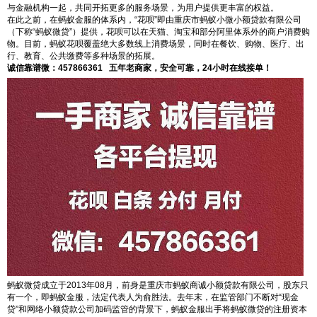
与金融机构一起，共同开拓更多的服务场景，为用户提供更丰富的权益。
在此之前，在蚂蚁金服的体系内，“花呗”即由重庆市蚂蚁小微小额贷款有限公司
（下称“蚂蚁微贷”）提供，花呗可以在天猫、淘宝和部分阿里体系外的商户消费购
物。目前，蚂蚁花呗覆盖绝大多数线上消费场景，同时在餐饮、购物、医疗、出
行、教育、公共缴费等多种场景的拓展。
诚信靠谱微：457866361 五年老商家，安全可靠，24小时在线接单！
蚂蚁微贷成立于2013年08月，前身是重庆市蚂蚁商诚小额贷款有限公司，股东只
有一个，即蚂蚁金服，法定代表人为俞胜法。去年末，在监管部门不断对“现金
贷”和网络小额贷款公司加码监管的背景下，蚂蚁金服出手将蚂蚁微贷的注册资本