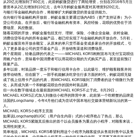
从20亿元增加到了80亿元，此前蚂蚁微贷进行了两轮增资，分别在2016年5月注
册资本从2亿元增加到10亿元，去年3月蚂蚁金服再度对其增资到20亿元。
与银行等金融机构的合作，将能够扩大蚂蚁微贷的资金提供能力。
在向银行等金融机构开放前，蚂蚁金服主要通过场内ABS（资产支持证券）为小
贷公司供血。在开放后，银行等金融机构有资本、风控经验，花呗的优势在于消
费场景、风控数据。
随着花呗的开放，蚂蚁金服包括支付、理财、保险、小微企业金融、农村金融、
消费信贷等在内的所有金融产品，都已经实现了与金融机构的开放合作。5月初，
蚂蚁金服宣布开放余额宝，从原来的单只货币基金变成多家合作的开放模式，引
入了更多基金公司的货币基金产品，开放销售渠道和消费场景。
两个星期前，轻奢品牌的代表之一——MICHAEL KORS刚刚宣布与支付宝花呗信
用账户合作，意味着中国消费者可以用花呗分期的方式购买产品，甚至提前预订
限量产品。
多年以前，时装品牌一度乐于和银行信用卡合作，以此吸引、维护顾客顾客并间
接带动销售。但在眼下，一部手机能解决吃穿住行多方面的时代，蚂蚁花呗无疑
成了线上信用卡产品的代表，而MICHAEL KORS嗅到了消费者的这个细微行为变
化，从而成为第一个和蚂蚁花呗合作的国外时装品牌。
但一向在数字领域走在最前面的MICHAEL KORS不止于此。8月29日，
MICHAEL KORS正式加入到微信小程序的阵营中来，此前第一个吃螃蟹的品牌是
法国的Longchamp，今年4月他们成为尝试中国本地社交媒体营销新玩法的第一
人。
MICHAEL KORS小程序主页面
如果说Longchamp的UGC（用户自生内容）式的小程序抢占了热点，那么
MICHAEL KORS紧随其后推出的首个以会员服务为重点的小程序，对顾客来说，
实用性则更大。
简单地说，MICHAEL KORS希望利用这个小程序为顾客提供从售前到售中以及售
后的全方位服务。由于微信小程序是一种内嵌在微信内部、不需要下载安装就可