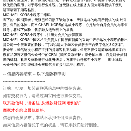
以使用的应用，对于零售行业来说，这无疑在线上服务方面为顾客提供了便利，
进而增强了顾客粘性。
MICHAEL KORS小程序二维码
当下的中国消费者，无疑已经习惯了诸如京东、天猫这样的电商所提供的线上消
费、售后的体验，而MICHAEL KORS的这款小程序，亦是结合自身会员制与零售
服务，将线下体验、售后融入进到线上的举措。
MICHAEL KORS小程序中，注册为会员的步骤演示
MICHAEL KORS中国区相关负责人在同界面新闻的采访中表示这次小程序的推出
是公司一个很重要的阶段，“可以说是大中华区会员服务平台数字化的3.0版本”。
据介绍，虽然这次小程序主打的是顾客礼遇功能，但绝不仅仅是简单地将原本内
嵌在品牌官方微信公众号中的CRM（顾客关系维护）部分抽出来，而是对会员制
度的机制、礼遇及体验进行优化升级后，再将平台迁移至小程序——即上线后，
公众号的相关功能模块会被取代并直接引流至小程序。
-- 信息内容结束 -- 以下是版权申明
-----------------------------
订购、批发、加盟请联系信息中的微信咨询。
如有交易行为，请通过淘宝网进行担保交易。
联系微信时，请备注“从爆款货源网 看到的”
商家才会给出最低价格。
信息由会员发布，本站不承担任何法律责任。
如果信息内容侵犯了您的权益，请联系我们进行删除。