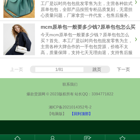
工厂是以时尚包包批发零售为主，主营各种款式
原单包包，全部产品按照专柜品质复刻，无需担
心质量问题，厂家拿货一件代发，包售后服务。
如今时尚复古做旧包包的最大特色，风格由英伦
mcm原单包一般要多少钱?原单包包怎么买
学院风到韩式简约，不变的是疯马皮的面料与及
复古的设计。，接下来下面了解......
今天mcm原单包一般要多少钱？原单包包怎么
买？首先、本工厂是以时尚包包批发零售为主，
主营各种大牌合作的一手包包货源，价格不太
高，质量保障，支持七天无理由退，支持售后服
务。如今包包原型是真皮材质的包型，都统一换
上了帆布的面料，然而却丝毫没有减弱原型应该
上一页
跳页
下一页
的风格与气质。帆布的可塑很的还......
联系我们
爆款货源网 © 2023版权所有 站长QQ：3394771822
湘ICP备2021014352号-2
【电脑版】
【回到顶部】