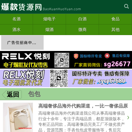
名酒
烟电子
白酒
食品
酒水
烟酒
微商
其他
包包
返回
高端奢侈品海外代购渠道，一比一奢侈品原
单货源
高端奢侈品海外代购渠道我公司从事高端奢侈品
行业十余年，专注于高端品质，都是顶级版本，
专柜正品同款，高端著偧品完美工厂不做劣质产
品，货源范围：手表包包皮带服饰等，售后完