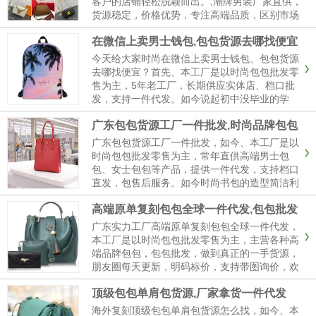
客户的店铺轻松脱颖而出。,潮牌男装厂家直供，
货源稳定，价格优势，专注高端品质，区别市场
通货，细节到位，工艺讲究。我们公司主营品牌
在微信上卖男士钱包,包包货源去哪找便宜
包括LV（路易威登）、CHANEL、爱玛仕、普拉
达、纪梵希、Gucci、华伦天奴等国际大牌，所
今天给大家时尚在微信上卖男士钱包、包包货源
有产品都有1：...
去哪找便宜？首先、本工厂是以时尚包包批发零
售为主，5年老工厂，长期供应实体店、档口批
发，支持一件代发。如今说起初中没毕业的学
生，没有那些高大上的设计灵感与理念，他制作
广东包包货源工厂一件批发,时尚品牌包包
的皮具一切都从实际出发，自己需要什么就开始
微商货源渠道
制作什么。他会将生活中的元素，......
广东包包货源工厂一件批发，如今、本工厂是以
时尚包包批发零售为主，常年直供高端男士包
包、女士包包等产品，提供一件代发，支持档口
直发，包售后服务。如今时尚书包的造型简洁利
落，而且不显臃肿，只是简单通过面料与印花或
高端原单复刻包包全球一件代发,包包批发
配色的结合，来营造出一种极简的时尚感，甚至
是高街感。，接下来下面了解下时......
广东实力工厂高端原单复刻包包全球一件代发，
本工厂是以时尚包包批发零售为主，主营各种高
端品牌包包，包包批发，做到真正的一手货源，
朋友圈每天更新，明码标价，支持带图询价，欢
迎比质比价，支持售后。如今本厂时尚的包包实
顶级包包单肩包货源,厂家拿货一件代发
用性能也是杠杠的，毕竟是户外运动包包。大多
采用防水涂层面料，大容量的包......
海外复刻顶级包包单肩包货源怎么找，如今、本