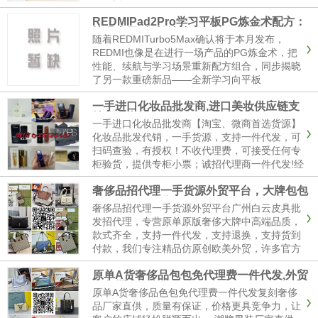
善，支持一件代发，七天无理由退换，货到付款
REDMIPad2Pro学习平板PG炼金术配方：
等方式，高级大厂原单奢侈品包包海外原单卖家
护眼大屏+超长续航
五年质保随时包退,大厂包包货源,大厂包包靠谱
随着REDMITurbo5Max确认将于本月发布，
的商家,超过10万包包爱好...
REDMI也像是在进行一场产品的PG炼金术，把
性能、续航与学习场景重新配方组合，同步揭晓
了另一款重磅新品——全新学习向平板
REDMIPad2Pro。目前，REDMI手机官方微博
一手进口化妆品批发商,进口美妆供应链支
已开启新品预热，为这款主打“大屏+长续航”的学
持代理支持一件代发
生平板提前造势。据PG游戏试玩入口介绍显
一手进口化妆品批发商【淘宝、微商首选货源】
示，RE...
化妆品批发代销，一手货源，支持一件代发，可
扫码查验，有授权！不收代理费，可接受任何专
柜验货，提供专柜小票；诚招代理商一件代发!经
营各类大品牌彩妆、护肤、香水、美体类产品；
奢侈品招代理一手货源外贸平台，大牌包包
是全国*大，*专业网络化妆品批发平台!提供专柜
厂家批发一件代发
小票；同时提供微商相册，方便代理一键转发；
奢侈品招代理一手货源外贸平台广州白云皮具批
不做一件假货！质量保...
发招代理，专营原单原版奢侈大牌中高端品质，
款式齐全，支持一件代发，支持退换，支持货到
付款，我们专注精品仿原创欧美外贸，许多官方
网站同步。工厂一手广州货源，十五天内无条件
原单A货奢侈品包包免代理费一件代发,外贸
退货，不收押金和代理费。奢侈品一手货源微
包包批发商家货源
信：Misszzjzkl每天有不可胜数种样式更新，包
原单A货奢侈品色包免代理费一件代发复刻奢侈
括男女服装、钱包、...
品厂家直供，质量有保证，价格更具竞争力，让