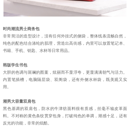
时尚潮流男士商务包
非常简洁的造型设计，没有任何外挂式的侧袋，整体线条流畅自然，
纯色的配色结合涤纶的肌理，营造出高街感，内里可以放置笔记本、
书籍、手机、钥匙、水杯等日常用品。
韩版学生书包
大胆的色调与斑斓的图案，炫丽而不显浮夸，更显满满朝气与活力。
内置笔插槽，电脑隔层袋、双阁袋，还有外侧水杯袋，既美观又实
用。
潮男大容量双肩包
黑色基调的双肩包，防水的牛津纺面料很有质感，丝毫不输皮革面
料。不对称的黄色条纹贯穿包身，打破纯色的单调，潮感十足，还有
反光的功能，非常的炫酷。