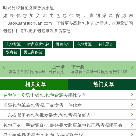
时尚品牌包包微商货源渠道
如果你想加入时尚包包代销，请到爆款货源网
（BaoKuanHuoYuan.com）了解更多高档包包进货渠道，欢迎您访问
包包栏目寻找更多包包批发拿货信息。
包包货源
时尚品牌包包
微商包包
包包货源
包包渠道
双肩包
男士商务包
上一条
下一条
高端原单复刻包包全球一件代发,包
在微信上卖男士钱包,包包货源去哪
包批发
找便宜
相关文章
热门文章
在微信上卖男士钱包,包包货源去哪找便宜
顶级包包单肩包货源,厂家拿货一件代发
广东省哪里的包包批发最大,包包货源价低齐全
包包厂家一手货源直批,奢侈品大牌原单包包正品货源哪里有
男士奢侈品货源,复刻包包,支持货到付款