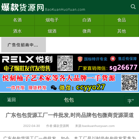
名酒
烟电子
白酒
食品
酒水
烟酒
微商
其他
返回
包包
+
字
广东包包货源工厂一件批发,时尚品牌包包微商货源渠道
2022-04-30 作者:爆款货源网 来源:baokuanhuoyuan.com
广东
包包
货源工厂一件批发，如今、本工厂是以时尚包包批发零售为