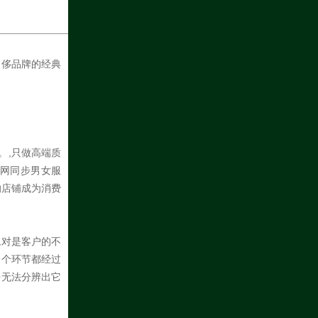
奢侈品牌的经典
。,只做高端质
网同步男女服
的店铺成为消费
绝对是客户的不
一个环节都经过
乎无法分辨出它