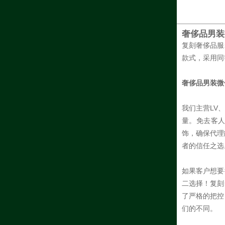
奢侈品男装
复刻奢侈品服
款式，采用同
奢侈品男装微信
我们主营LV
量。免去客
饰，确保代理
者的信任之选
如果客户想要
二选择！复刻
了严格的把控
们的不同。