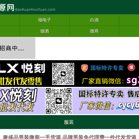
烟电子
白酒
烟酒
微商
服装
奢侈品男装微商一手货源,品牌男装免代理费一件代发货源