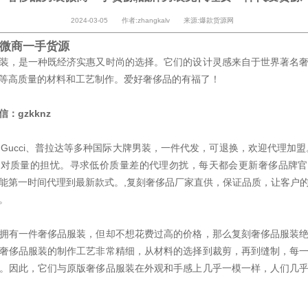
2024-03-05 作者:zhangkalv 来源:爆款货源网
微商一手货源
装，是一种既经济实惠又时尚的选择。它们的设计灵感来自于世界著名
等高质量的材料和工艺制作。爱好奢侈品的有福了！
：gzkknz
、Gucci、普拉达等多种国际大牌男装，一件代发，可退换，欢迎代理加盟
人对质量的担忧。寻求低价质量差的代理勿扰，每天都会更新奢侈品牌官
能第一时间代理到最新款式。,复刻奢侈品厂家直供，保证品质，让客户
。
拥有一件奢侈品服装，但却不想花费过高的价格，那么复刻奢侈品服装
奢侈品服装的制作工艺非常精细，从材料的选择到裁剪，再到缝制，每
。因此，它们与原版奢侈品服装在外观和手感上几乎一模一样，人们几