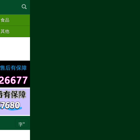
食品
其他
+
字