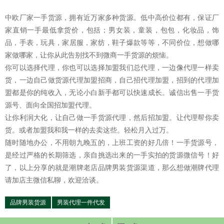
中欧厂家一手货源，拥有近万家多种货源。低中高价位都有，保证厂
家直销一手最低拿货价，包括；男
女装
，
童装
，
包包
，
化妆品
，饰
品，
手表
，玩具，家居服，家纺，
鞋子
爆款等等，不同价位，想做哪
家做哪家，让你从此告别找不到微商一手货源的烦恼。
你可以选择代理，你也可以选择加盟我们总代理，一边像代理一样卖
货，一边自己做货源代理加盟招商，自己招代理加盟，招到的代理加
盟都是你的纯收入，无论小白新手都可以快速成长。诚信出售一手货
源号、面向全国招加盟代理。
让你利润大化，让自己做一手货源代理，然后招加盟。让代理帮你卖
货。或者加盟我和我一样的去卖这些。轻松月入过万。
随时随地办公，不用朝九晚五的，上班工资的好几倍！一手货源号，
是经过严格的长期筛选，亲自挑选出来的一手实拍的货源微信号！好
了，以上分享的就是潮牌老店品牌男装货源渠道，那么想做潮牌代理
请加店主微信私聊，欢迎洽谈。
品牌男装货源
男装代理一件代发