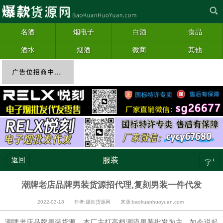
名酒
烟电子
白酒
食品
酒水
烟酒
微商
其他
返回
服装
+
字
潮牌老店品牌男装货源招代理,复刻男装一件代发
2022-03-18 作者:爆款货源网 来源:baokuanhuoyuan.com
潮牌老店品牌
男装
货源，本厂主打高档潮流男装批发为主，如今说起