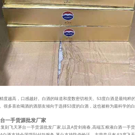
精度越高，口感越好。白酒的味道和度数密切相关。53度白酒是最纯粹
。很多喜欢喝酒的酒朋友倾向于选择53度的白酒，这也被称为最科学的
茅台一手货源批发厂家
1复刻飞天茅台一手货源批发厂家,以及A货剑南春,高端五粮液白酒一手
A白酒支持全国货到付款服务,茅台支持防伪验证。主营产品有;53度飞