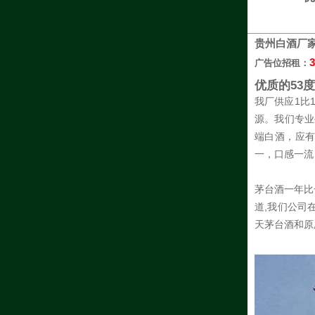
贵州白酒厂
3
广告位招租：
优质的53
我厂供应1比
源。我们专业
端白酒，应
一，口感一流
茅台酒一年比
道,我们公司
天茅台酒和原