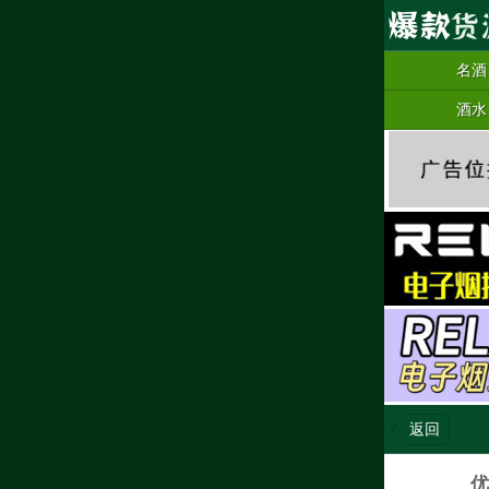
名酒
酒水
返回
优