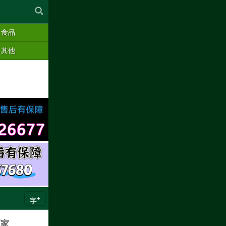
食品
其他
+
字
厂家