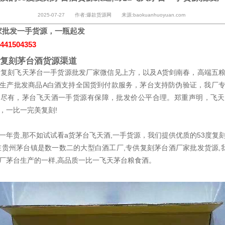
2025-07-27 作者:爆款货源网 来源:baokuanhuoyuan.com
家批发一手货源，一瓶起发
441504353
度复刻茅台酒货源渠道
1复刻飞天茅台一手货源批发厂家微信见上方，以及A货剑南春，高端五
生产批发商品A白酒支持全国货到付款服务，茅台支持防伪验证，我厂
有尽有，茅台飞天酒一手货源有保障，批发价公平合理。郑重声明，飞天
，一比一完美复刻!
一年贵,那不如试试看a货茅台飞天酒,一手货源，我们提供优质的53度复
在贵州茅台镇是数一数二的大型白酒工厂,专供复刻茅台酒厂家批发货源,
厂茅台生产的一样,高品质一比一飞天茅台粮食酒。