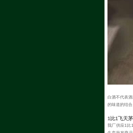
白酒不代表酒
的味道的结合
1比1飞天
我厂供应1比
生产批发商品