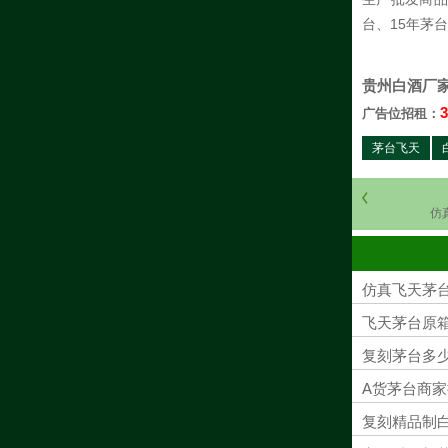
台、15年茅
贵州白酒厂
3
广告位招租：
茅台飞天
仿
仿真飞天茅
飞天茅台原
复刻茅台多少
A货茅台商家
复刻精品制白