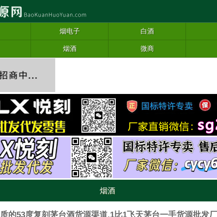
烟电子
白酒
烟酒
微商
烟酒
质的53度复刻茅台酒货源渠道,1比1飞天茅台一手货源批发