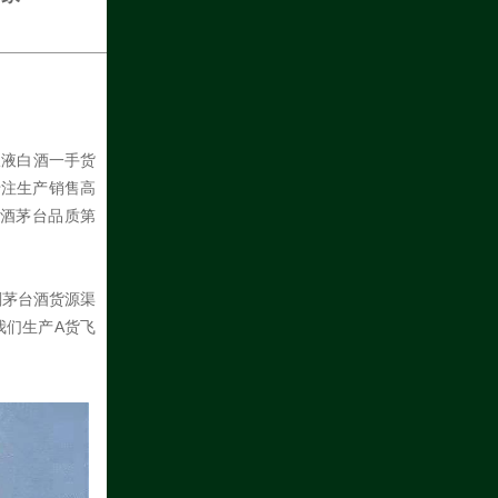
粮液白酒一手货
专注生产销售高
酒茅台品质第
刻茅台酒货源渠
我们生产A货飞