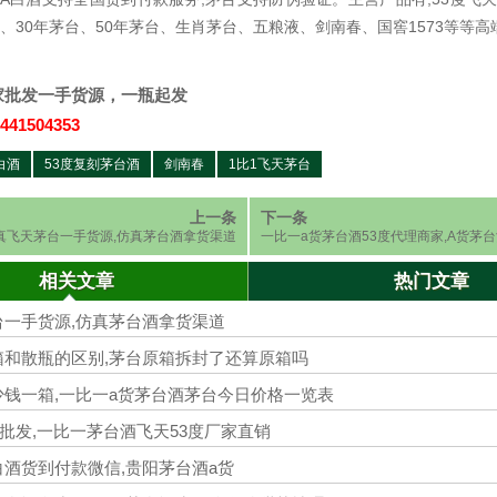
台、30年茅台、50年茅台、生肖茅台、五粮液、剑南春、国窖1573等等高
家批发一手货源，一瓶起发
441504353
白酒
53度复刻茅台酒
剑南春
1比1飞天茅台
上一条
下一条
真飞天茅台一手货源,仿真茅台酒拿货渠道
一比一a货茅台酒53度代理商家,A货茅
道
相关文章
热门文章
台一手货源,仿真茅台酒拿货渠道
箱和散瓶的区别,茅台原箱拆封了还算原箱吗
钱一箱,一比一a货茅台酒茅台今日价格一览表
批发,一比一茅台酒飞天53度厂家直销
酒货到付款微信,贵阳茅台酒a货