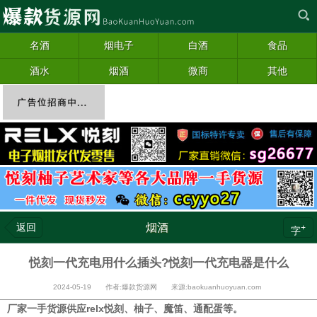
名酒
烟电子
白酒
食品
酒水
烟酒
微商
其他
返回
烟酒
+
字
悦刻一代充电用什么插头?悦刻一代充电器是什么
2024-05-19 作者:爆款货源网 来源:baokuanhuoyuan.com
厂家一手货源供应relx悦刻、柚子、魔笛、通配蛋等。