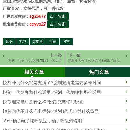
全国现货批发relx悦刻系列、柚子、魔笛、奶茶杯等。
厂家直发，支持代理，可一件代发
sg26677
点击复制
厂家直发微信：
ccyyo27
点击复制
批发拿货微信：
插头
充电
充电器
设备
时空
上一条
下一条
悦刻一代有什么味的?悦刻一代味道
悦刻4代有什么味道?悦刻四代新出
有哪些
口味
相关文章
热门文章
悦刻冲到什么就是充满了?悦刻充满电需要多长时间
悦刻一代烟弹和什么通用?悦刻一代烟弹和那个通用
悦刻烟充电时是什么样?悦刻充电使用说明
悦刻四代用什么充电线好?悦刻4代充电线什么型号
Yooz柚子电子烟呼吸道，柚子呼吸灯说明