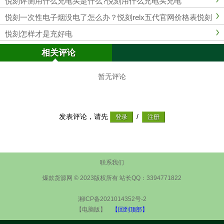
悦刻评测用什么充电头是什么?悦刻用什么充电头充电
悦刻一次性电子烟没电了怎么办？悦刻relx五代官网价格表悦刻
幻影颜色
悦刻怎样才是充好电
相关评论
暂无评论
发表评论，请先
/
联系我们
爆款货源网 © 2023版权所有 站长QQ：3394771822
湘ICP备2021014352号-2
【电脑版】
【回到顶部】