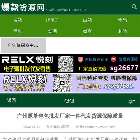
名酒
烟电子
白酒
食品
酒水
烟酒
微商
其他
返回
包包
+
字
广州原单包包批发厂家一件代发货源保障质量
2022-04-30 作者:爆款货源网 来源:baokuanhuoyuan.com
如今说起时尚原单
包包
进货，广州原单包包批发厂家一件代发，如