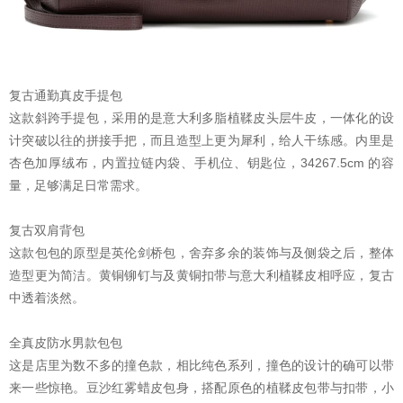
复古通勤真皮手提包
这款斜跨手提包，采用的是意大利多脂植鞣皮头层牛皮，一体化的设
计突破以往的拼接手把，而且造型上更为犀利，给人干练感。内里是
杏色加厚绒布，内置拉链内袋、手机位、钥匙位，34267.5cm 的容
量，足够满足日常需求。
复古双肩背包
这款包包的原型是英伦剑桥包，舍弃多余的装饰与及侧袋之后，整体
造型更为简洁。黄铜铆钉与及黄铜扣带与意大利植鞣皮相呼应，复古
中透着淡然。
全真皮防水男款包包
这是店里为数不多的撞色款，相比纯色系列，撞色的设计的确可以带
来一些惊艳。豆沙红雾蜡皮包身，搭配原色的植鞣皮包带与扣带，小