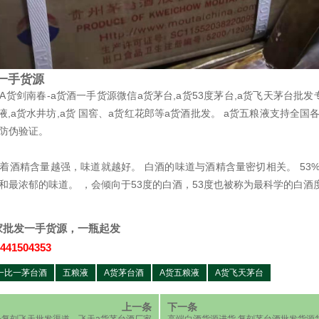
一手货源
-A货剑南春-a货酒一手货源微信a货茅台,a货53度茅台,a货飞天茅台批发
粮液,a货水井坊,a货 国窖、a货红花郎等a货酒批发。 a货五粮液支持全国
防伪验证。
着酒精含量越强，味道就越好。 白酒的味道与酒精含量密切相关。 53
和最浓郁的味道。 ，会倾向于53度的白酒，53度也被称为最科学的白酒
家批发一手货源，一瓶起发
441504353
一比一茅台酒
五粮液
A货茅台酒
A货五粮液
A货飞天茅台
上一条
下一条
一复刻飞天批发渠道，飞天a货茅台酒厂家
高端白酒货源进货,复刻茅台酒批发货源