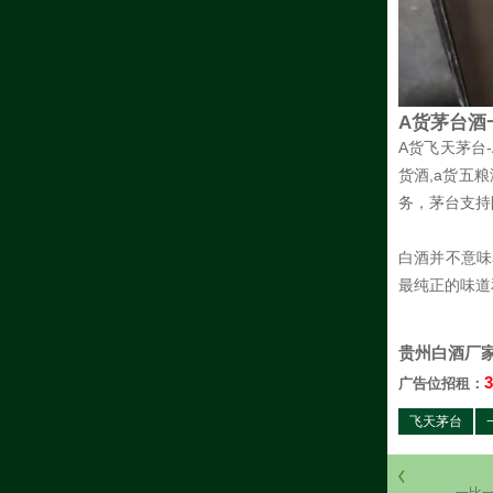
A货茅台酒
A货飞天茅台
货酒,a货五
务，茅台支持
白酒并不意味
最纯正的味道
贵州白酒厂
3
广告位招租：
飞天茅台
一比