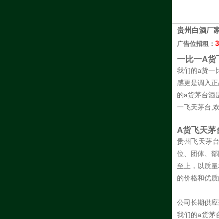
贵州白酒厂
3
广告位招租：
一比一A货
我们的a货一
感更是调入正
的a货茅台酒
一飞天茅台,
A货飞天茅
贵州飞天茅台
位、团体、部
至上，以质量
的价格和优质
公司长期供应
我们的a货茅