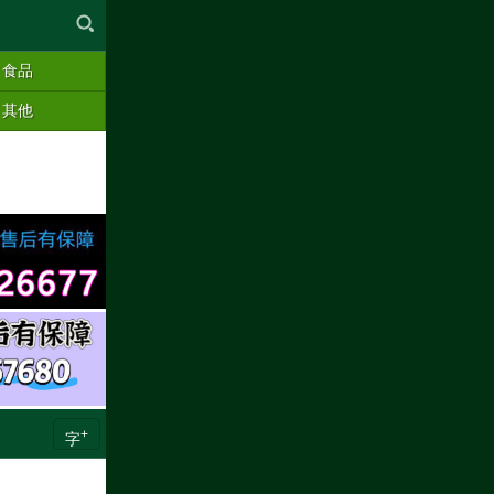
食品
其他
+
字