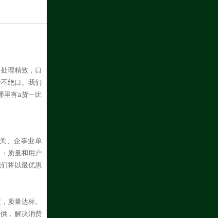
节处理精致，口
赞不绝口。我们
哪里有a货一比
机关、企事业单
旨：质量和用户
我们将以最优惠
定，质量达标。
直供，解决消费