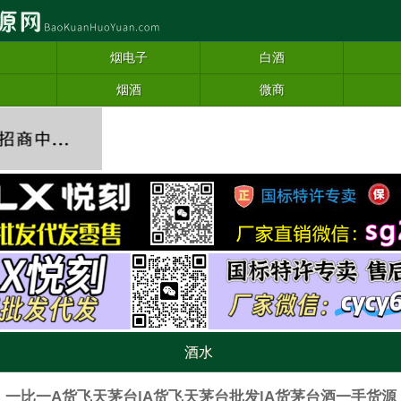
烟电子
白酒
烟酒
微商
酒水
一比一A货飞天茅台|A货飞天茅台批发|A货茅台酒一手货源