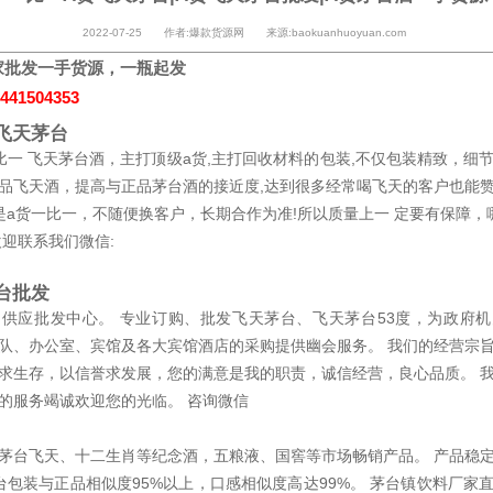
2022-07-25 作者:爆款货源网 来源:baokuanhuoyuan.com
家批发一手货源，一瓶起发
441504353
飞天茅台
比一 飞天茅台酒，主打顶级a货,主打回收材料的包装,不仅包装精致，细
品飞天酒，提高与正品茅台酒的接近度,达到很多经常喝飞天的客户也能
是a货一比一，不随便换客户，长期合作为准!所以质量上一 定要有保障，
欢迎联系我们微信:
台批发
供应批发中心。 专业订购、批发飞天茅台、飞天茅台53度，为政府
队、办公室、宾馆及各大宾馆酒店的采购提供幽会服务。 我们的经营宗
求生存，以信誉求发展，您的满意是我的职责，诚信经营，良心品质。 
的服务竭诚欢迎您的光临。 咨询微信
茅台飞天、十二生肖等纪念酒，五粮液、国窖等市场畅销产品。 产品稳
台包装与正品相似度95%以上，口感相似度高达99%。 茅台镇饮料厂家