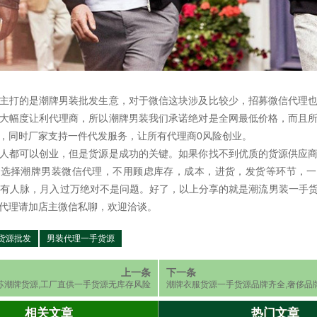
主打的是潮牌男装批发生意，对于微信这块涉及比较少，招募微信代理
大幅度让利代理商，所以潮牌男装我们承诺绝对是全网最低价格，而且
，同时厂家支持一件代发服务，让所有代理商0风险创业。
人都可以创业，但是货源是成功的关键。如果你找不到优质的货源供应
。选择潮牌男装微信代理，不用顾虑库存，成本，进货，发货等环节，一
要你有人脉，月入过万绝对不是问题。好了，以上分享的就是潮流男装一手
代理请加店主微信私聊，欢迎洽谈。
货源批发
男装代理一手货源
上一条
下一条
苏潮牌货源,工厂直供一手货源无库存风险
潮牌衣服货源一手货源品牌齐全,奢侈品
销
相关文章
热门文章