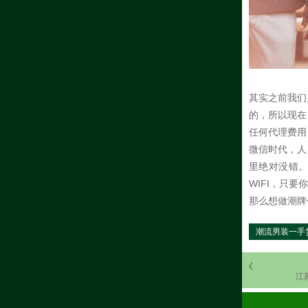
其实之前我们
的，所以现在
任何代理费用
微信时代，人
里绝对没错
WIFI，只
那么想做潮牌
潮流男装一手
江