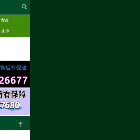
食品
其他
+
字