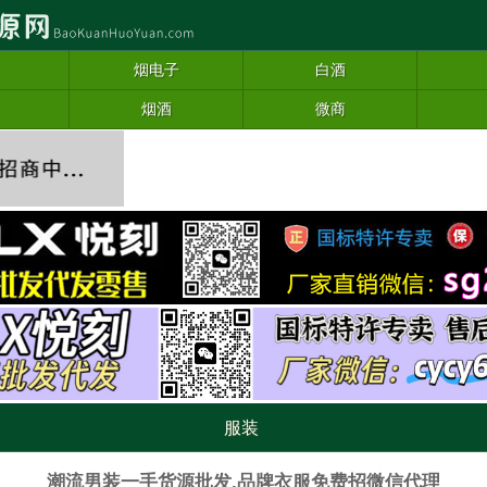
烟电子
白酒
烟酒
微商
服装
潮流男装一手货源批发,品牌衣服免费招微信代理