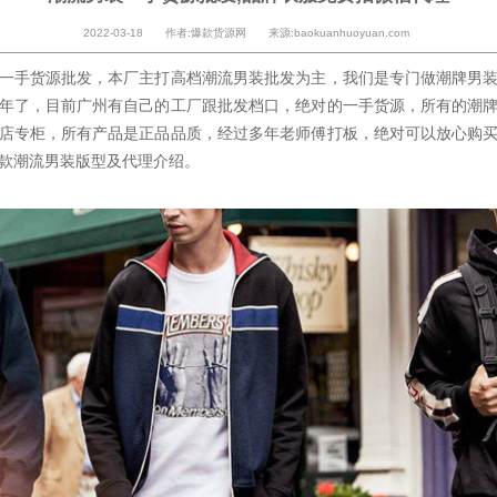
2022-03-18 作者:爆款货源网 来源:baokuanhuoyuan.com
一手货源批发，本厂主打高档潮流男装批发为主，我们是专门做潮牌男
年了，目前广州有自己的工厂跟批发档口，绝对的一手货源，所有的潮
店专柜，所有产品是正品品质，经过多年老师傅打板，绝对可以放心购
款潮流男装版型及代理介绍。