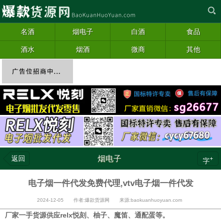
名酒
烟电子
白酒
食品
酒水
烟酒
微商
其他
返回
烟电子
+
字
电子烟一件代发免费代理,vtv电子烟一件代发
2024-12-05 作者:爆款货源网 来源:baokuanhuoyuan.com
厂家一手货源供应relx悦刻、柚子、魔笛、通配蛋等。