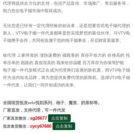
代理商提供全方位的支持，包括产品宣传、市场推广、售后服务等，
助力您在电子烟市场中取得成功。
无论您是已经有一定代理经验的创业者，还是想要尝试电子烟代理的
新人，VTV电子烟一件代发都将是您实现梦想的最佳伙伴。与VTV电
子烟携手合作，共同创造属于您的电子烟事业，开启财富新篇章。
收代理 上家停发的 涨快递费的 撬顾客的 库存不给力的 价格高的 托
单压单的 跑路的 真假混卖的 我来给你温暖 百万库存为你保驾护航
电子烟一件代发模式正在成为代理商们追逐的新机遇，而VTV电子烟
作为业内知名品牌，将为您提供免费代理的新商机。选择VTV电子烟
一件代发，让我们一同开创成功的未来。
全国现货批发relx悦刻系列、柚子、魔笛、奶茶杯等。
厂家直发，支持代理，可一件代发
sg26677
点击复制
厂家直发微信：
cycy67680
点击复制
批发拿货微信：