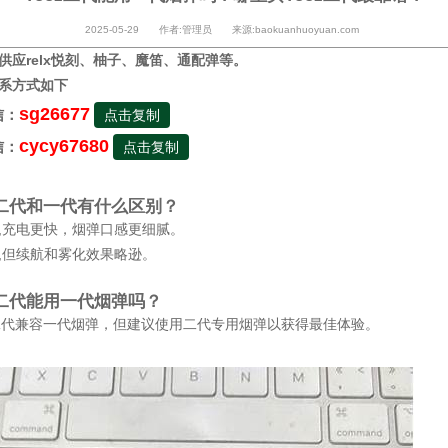
2025-05-29 作者:管理员 来源:baokuanhuoyuan.com
供应relx悦刻、柚子、魔笛、通配弹等。
系方式如下
sg26677
信：
点击复制
cycy67680
信：
点击复制
oz二代和一代有什么区别？
,充电更快，烟弹口感更细腻。
,但续航和雾化效果略逊。
oz二代能用一代烟弹吗？
z二代兼容一代烟弹，但建议使用二代专用烟弹以获得最佳体验。