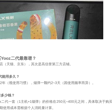
买Yooz二代最靠谱？
店（天猫、京东），其次是高信誉第三方店铺。
二代能用多久？
~2年（视使用习惯），烟弹一颗约2~3天（因使用频率而异）。
套多少钱？
oz二代一套（1主机+1烟弹）的价格在250元~400元之间，具体取决于
期使用成本需根据个人消耗量计算。