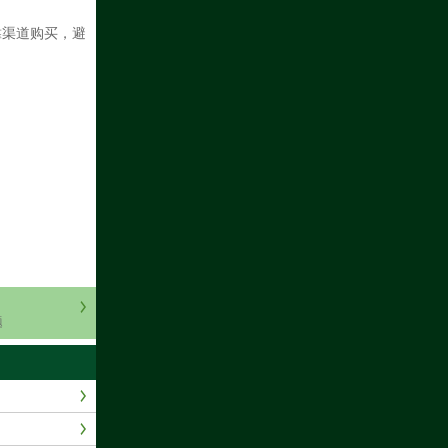
靠渠道购买，避
题