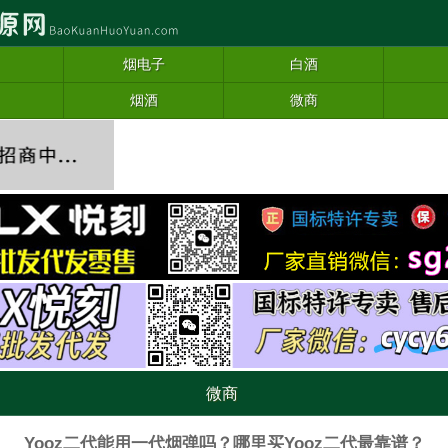
烟电子
白酒
烟酒
微商
微商
Yooz二代能用一代烟弹吗？哪里买Yooz二代最靠谱？