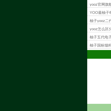
yooz官网
YOO最柚
柚子yooz
yooz怎么
柚子五代电
柚子国标烟