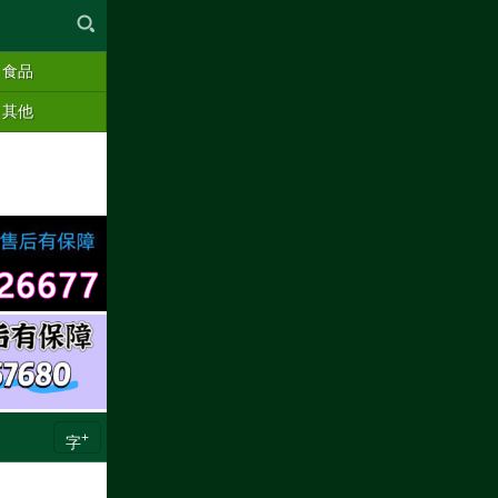
食品
其他
+
字