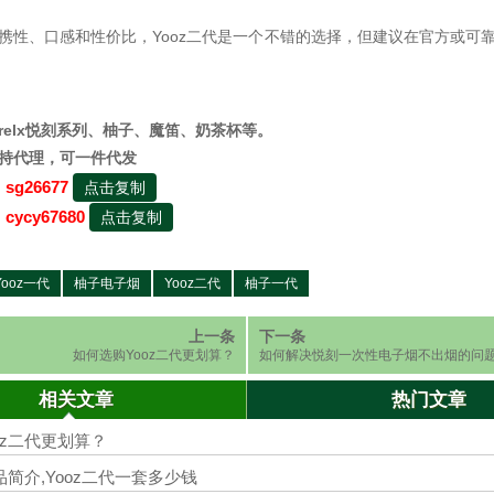
携性、口感和性价比，Yooz二代是一个不错的选择，但建议在官方或可
relx悦刻系列、柚子、魔笛、奶茶杯等。
持代理，可一件代发
sg26677
点击复制
：
cycy67680
点击复制
：
Yooz一代
柚子电子烟
Yooz二代
柚子一代
上一条
下一条
如何选购Yooz二代更划算？
如何解决悦刻一次性电子烟不出烟的问
相关文章
热门文章
oz二代更划算？
品简介,Yooz二代一套多少钱