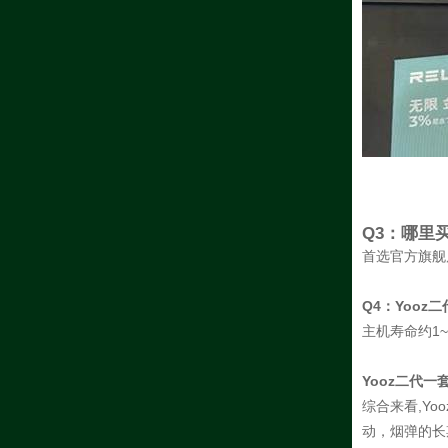
Q3：哪里
首选官方旗舰
Q4：Yooz
主机寿命约1
Yooz二代一
综合来看,Yo
动，烟弹的长