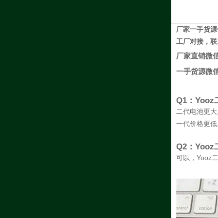
厂家一手货源
工厂对接，联
厂家直销微
一手货源微
Q1：Yo
二代电池更大
一代价格更低
Q2：Yo
可以，Yoo