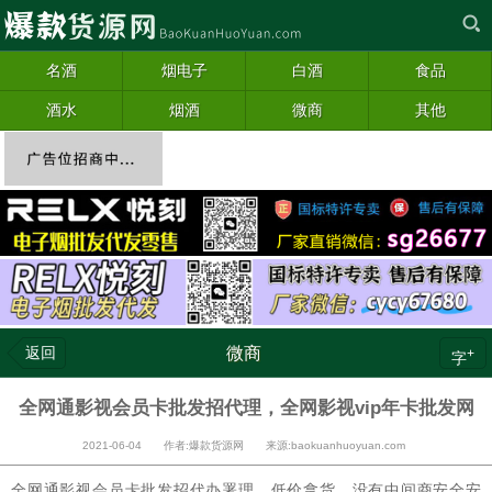
名酒
烟电子
白酒
食品
酒水
烟酒
微商
其他
返回
微商
+
字
全网通影视会员卡批发招代理，全网影视vip年卡批发网
2021-06-04 作者:爆款货源网 来源:baokuanhuoyuan.com
全网通影视会员卡批发招代办署理，低价拿货，没有中间商安全安