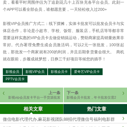
卖，看看平时周围伴侣为了追剧花几十上百块充各平台会员。此刻一
个APP可以看全部会员，谁都愿意要，一天轻松收入过200+
影视VIP会员推广方式二：线下摆摊，实体卡批发可以批发会员卡与实
体店合作，非论是小超市、学校、饭馆、服装店，手机店等等都非常
需要这样实惠的VIP会员卡去做促销搞运动，赞助商家提高销量效果非
常好。代办署理免费生成会员激活码，可以2元一张批发，100张起
批，那批发一个商家就有200的利润，并且后期拿货量会很大。 商机
就在眼前，步履成就梦想，日挣三千好项目等候您的插手！
影视会员
影视VIP会员
影视会员卡
爱奇艺VIP会员卡
PPTV会员卡
上一条
下一条
影视vip会员发卡平台一手货源批发
影视会员卡批发，年卡批发仅需2
元！
相关文章
热门文章
微信电影代理代办,麻花影视团队88招代理微信号福利电影群