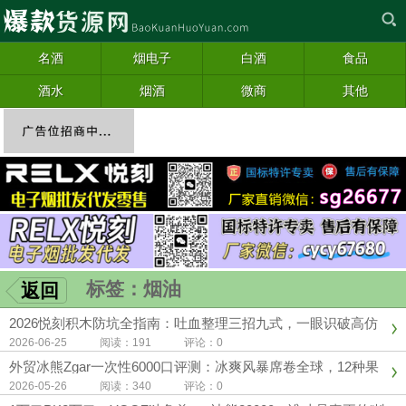
名酒
烟电子
白酒
食品
酒水
烟酒
微商
其他
标签：烟油
返回
2026悦刻积木防坑全指南：吐血整理三招九式，一眼识破高仿
套路
2026-06-25 阅读：191 评论：0
外贸冰熊Zgar一次性6000口评测：冰爽风暴席卷全球，12种果
味定义行业标杆
2026-05-26 阅读：340 评论：0