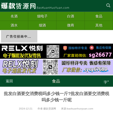
名酒
烟电子
白酒
食品
酒水
烟酒
微商
其他
返回
食品
+
字
批发白酒要交消费税吗多少钱一斤?批发白酒要交消费税
吗多少钱一斤呢
2024-12-21 作者:爆款货源网 来源:baokuanhuoyuan.com