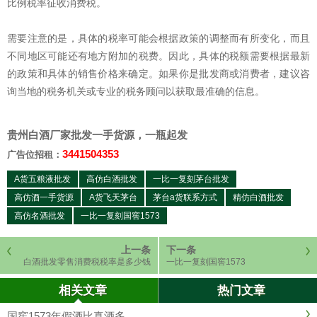
比例税率征收消费税。
需要注意的是，具体的税率可能会根据政策的调整而有所变化，而且
不同地区可能还有地方附加的税费。因此，具体的税额需要根据最新
的政策和具体的销售价格来确定。如果你是批发商或消费者，建议咨
询当地的税务机关或专业的税务顾问以获取最准确的信息。
贵州白酒厂家批发一手货源，一瓶起发
3441504353
广告位招租：
A货五粮液批发
高仿白酒批发
一比一复刻茅台批发
高仿酒一手货源
A货飞天茅台
茅台a货联系方式
精仿白酒批发
高仿名酒批发
一比一复刻国窖1573
上一条
下一条
白酒批发零售消费税税率是多少钱
一比一复刻国窖1573
一个月?白酒批发销售给商场交消费
税吗
相关文章
热门文章
国窖1573年假酒比真酒多