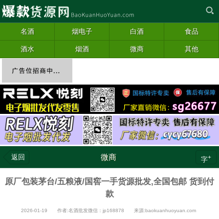
名酒
烟电子
白酒
食品
酒水
烟酒
微商
其他
返回
微商
+
字
原厂包装茅台/五粮液/国窖一手货源批发,全国包邮 货到付
款
2026-01-19 作者:名酒批发微信：jp168878 来源:baokuanhuoyuan.com