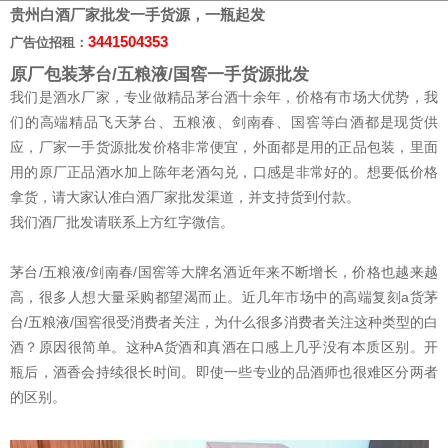
贵州白酒厂家批发一手货源，一瓶起发
3441504353
广告位招租：
原厂包装茅台/五粮液/国窖一手货源批发
我们是酒水厂家，专业做精品茅台酒十余年，价格有市场大优势，我
们的高端精品飞天茅台、五粮液、剑南春、国窖等白酒都是现货供
应，厂家一手货源批发价格非常便宜，外面都是用的正品包装，里面
用的原厂正品酒水加上陈年老酒勾兑，口感是非常好的。想要低价格
拿货，请大家认准白酒厂家批发渠道，并支持货到付款。
我们酒厂批发请联系上方红字微信。
茅台/五粮液/剑南春/国窖等大牌名酒近年来不断增长，价格也越来越
高，很多人想大量采购都望渴而止。近几年市场中的高端复刻a货茅
台/五粮液/国窖很受消费者关注，为什么很多消费者关注这种类型的白
酒？原因很简单。这种A货酒和真酒在口感上几乎没有本质区别。开
瓶后，酒香会持续很长时间。即使一些专业的品酒师也很难区分两者
的区别。