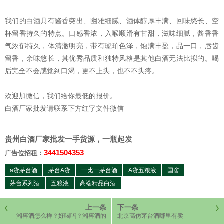
我们的白酒具有酱香突出、幽雅细腻、酒体醇厚丰满、回味悠长、空
杯留香持久的特点。口感香浓，入喉顺滑有甘甜，滋味细腻，酱香香
气浓郁持久，体清澈明亮，带有琥珀色泽，饱满丰盈，品一口，唇齿
留香，余味悠长，其优秀品质和独特风格是其他白酒无法比拟的。喝
后完全不会感觉到口渴，更不上头，也不不头疼。
欢迎加微信，我们给你最低的报价。
白酒厂家批发请联系下方红字文件微信
贵州白酒厂家批发一手货源，一瓶起发
3441504353
广告位招租：
a货茅台酒
茅台A货
一比一茅台酒
A货五粮液
国窖
茅台系列酒
五粮液
高端精品白酒
上一条
下一条
湘窖酒怎么样？好喝吗？湘窖酒的
北京高仿茅台酒哪里有卖
价格是多少？