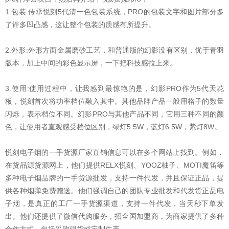
1.包装:传承悦刻5代清一色包装系统，PRO的包装文字和图片部分多
了许多凹凸感，这让整个包装的质感有所提升。
2.外形:外形方面金属磨砂工艺，和普通版的幻影没有区别，优于青羽
版本，加上中间的彩色显示屏，一下把科技感拉上来。
3.使用:使用过程中，让我感到最惊艳的是，幻影PRO作为5代天花
板，悦刻首次将功率档位融入其中。其他品牌产品一般用格子的数量
闪烁，表示档位不同。幻影PRO与其他产品不同，它用三种不同的颜
色，让使用者直观感受档位区别，绿灯5.5W，蓝灯6.5W，紫灯8W。
悦刻电子烟的一手货源厂家直销信息可以在多个网站上找到。例如，
在货品源货源网上，他们提供RELX悦刻、YOOZ柚子、MOTI魔笛等
多种电子烟品牌的一手货源批发，支持一件代发，并且保证正品，提
供各种烟弹免费赠送。他们强调自己的团队专业批发和代发货正品电
子烟，是真正的工厂一手货源渠道，支持一件代发，当天秒下单发
出。他们还提供了微信代购服务，招全国加盟商，为商家提供了多种