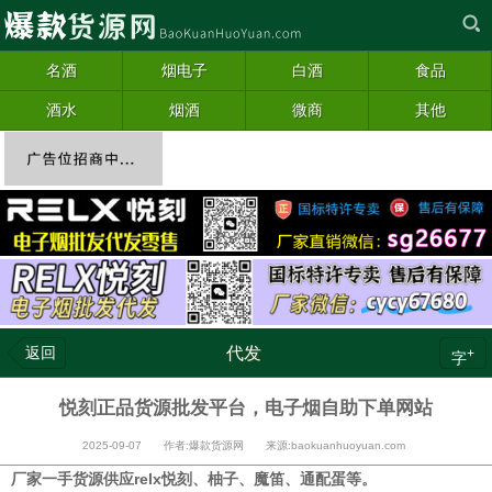
名酒
烟电子
白酒
食品
酒水
烟酒
微商
其他
返回
代发
+
字
悦刻正品货源批发平台，电子烟自助下单网站
2025-09-07 作者:爆款货源网 来源:baokuanhuoyuan.com
厂家一手货源供应relx悦刻、柚子、魔笛、通配蛋等。